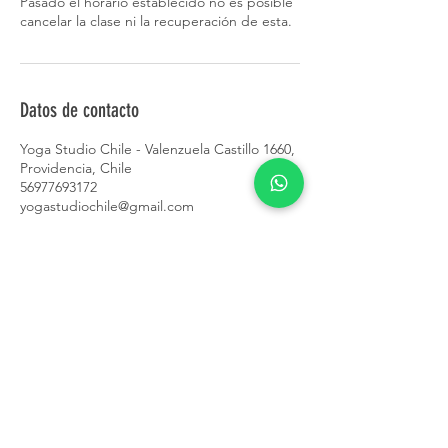
Pasado el horario establecido no es posible
cancelar la clase ni la recuperación de esta.
Datos de contacto
Yoga Studio Chile - Valenzuela Castillo 1660,
Providencia, Chile
56977693172
yogastudiochile@gmail.com
CONTACTO
+56 9 7769 3172
contacto@yogastudiochile.cl
Valenzuela Castillo
1660-1650
,
Providencia
Evaristo Lillo 133, Las Condes