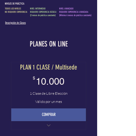
NIVELES DE PRÁCTICA
TODOS LOS NIVELES
NIVEL INTERMEDIO
NIVEL AVANZADO
NO REQUIERE EXPERIENCIA
REQUIERE EXPERIENCIA BÁSICA
REQUIERE EXPERIENCIA AVANZADA
(2 meses de práctica constante)
(Mínimo 6 meses de práctica constante)
Descripción de Clases
PLANES ON LINE
PLAN 1 CLASE / Multisede
10.000$
$
10.000
1 Clase de Libre Elección
Válido por un mes
COMPRAR
Plan Presencial - On-line
Acceso Multisede