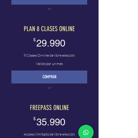
Plan On-line
PLAN 8 CLASES ONLINE
29.990$
$
29.990
8 Clases On-line de libre elección.
Válido por un mes
COMPRAR
Plan On-line
FREEPASS ONLINE
35.990$
$
35.990
Acceso ilimitado de libre elección.