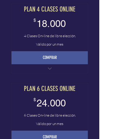
PLAN 4 CLASES ONLINE
18.000$
$
18.000
4 Clases On-line de libre elección.
Válido por un mes
COMPRAR
Plan On-line
PLAN 6 CLASES ONLINE
24.000$
$
24.000
6 Clases On-line de libre elección.
Válido por un mes
COMPRAR