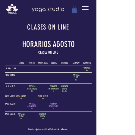
CLASES ON LINE
HORARIOS AGOSTO
CLASES ON LINE
LUNES
MARTES
MIÉRCOLES
JUEVES
VIERNES
SÁBADO
DOMINGO
VINYASA
11:00 a 12:00
Javi
11:00 a 12:00
VINYASA
FLOW
Javi
18:15 a 19:15
VINYASA
VINYASA
VINYASA
INTERMEDIO
INTERMEDIO
FLOW
Isi
Isi
Javi / Eve
18:30 a 19:30
YOGA INTRO
YOGA INTRO
Javi
Javi
19:30 a 20:30
VINYASA
VINYASA
AVANZADO
AVANZADO
Isi
Isi
19:45 a 20:45
VINYASA
VINYASA
FLOW
FLOW
Javi
Javi
Horario sujeto a modificación los 01 de cada mes.