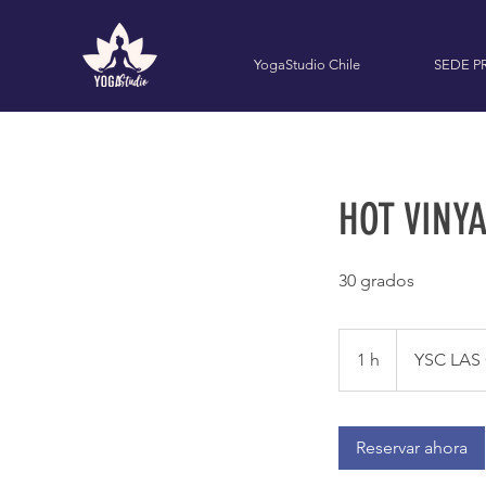
YogaStudio Chile
SEDE P
HOT VINYA
30 grados
1 h
1
YSC LAS
Reservar ahora