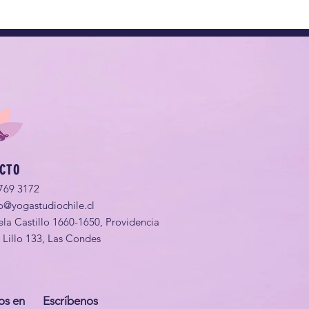
CTO
769 3172
o@yogastudiochile.cl
ela Castillo 1660-1650, Providencia
o Lillo 133, Las Condes
os en
Escríbenos