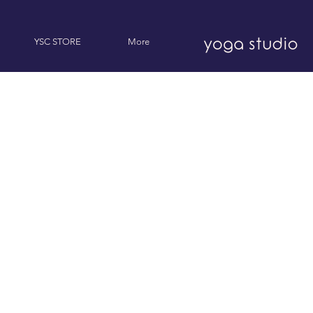
YSC STORE
More