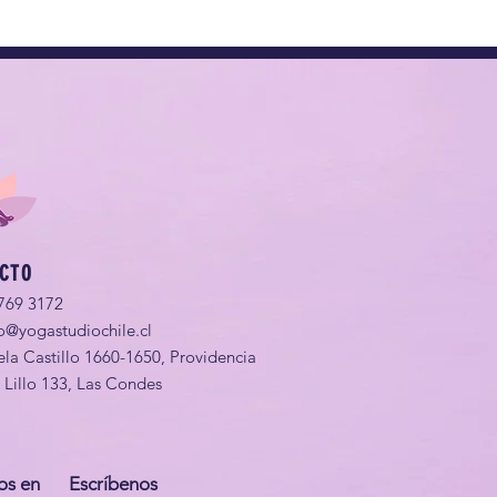
CTO
769 3172
o@yogastudiochile.cl
ela Castillo 1660-1650, Providencia
o Lillo 133, Las Condes
os en
Escríbenos