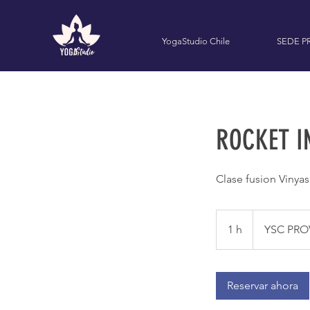
YogaStudio Chile
SEDE P
ROCKET IN
Clase fusion Vinya
1 h
1
YSC PRO
Reservar ahora