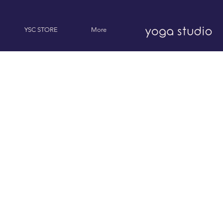
YSC STORE
More