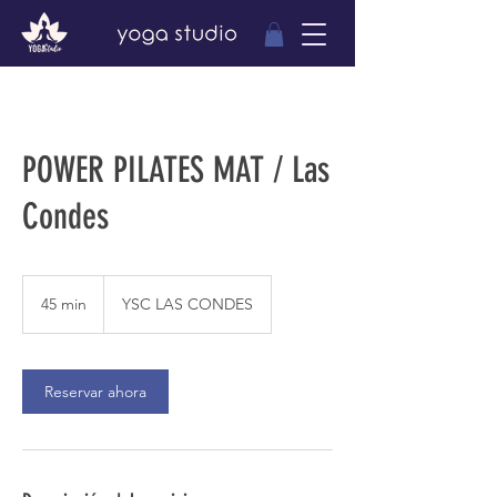
POWER PILATES MAT / Las
Condes
45 min
4
YSC LAS CONDES
5
m
i
Reservar ahora
n