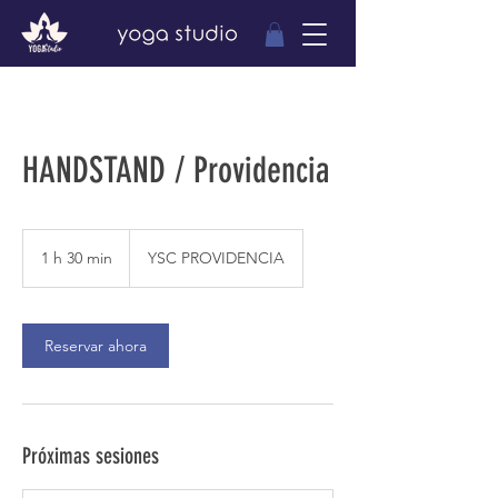
HANDSTAND / Providencia
1 h 30 min
1
YSC PROVIDENCIA
3
0
Reservar ahora
m
i
n
Próximas sesiones