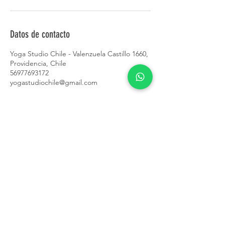
Datos de contacto
Yoga Studio Chile - Valenzuela Castillo 1660,
Providencia, Chile
56977693172
yogastudiochile@gmail.com
CONTACTO
+56 9 7769 3172
contacto@yogastudiochile.cl
Valenzuela Castillo
1660-1650
,
Providencia
Evaristo Lillo 133, Las Condes