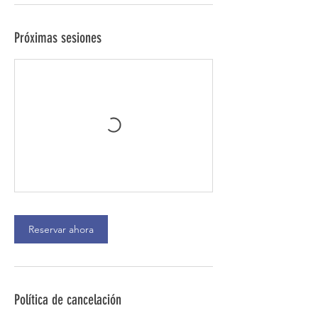
v
a
Próximas sesiones
r
í
a
Reservar ahora
Política de cancelación