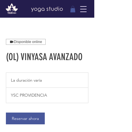
Disponible online
(OL) VINYASA AVANZADO
La duración varía
L
a
d
YSC PROVIDENCIA
u
r
a
c
Reservar ahora
i
ó
n