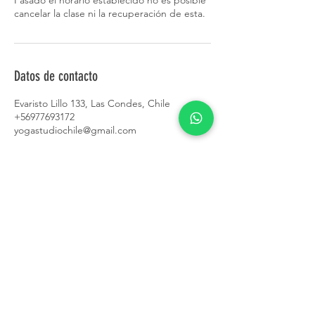
cancelar la clase ni la recuperación de esta.
Datos de contacto
Evaristo Lillo 133, Las Condes, Chile
+56977693172
yogastudiochile@gmail.com
CONTACTO
+56 9 7769 3172
contacto@yogastudiochile.cl
Valenzuela Castillo
1660-1650
,
Providencia
Evaristo Lillo 133, Las Condes