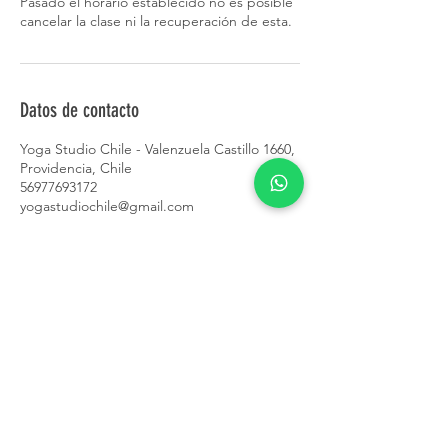
Pasado el horario establecido no es posible
cancelar la clase ni la recuperación de esta.
Datos de contacto
Yoga Studio Chile - Valenzuela Castillo 1660,
Providencia, Chile
56977693172
yogastudiochile@gmail.com
CONTACTO
+56 9 7769 3172
contacto@yogastudiochile.cl
Valenzuela Castillo
1660-1650
,
Providencia
Evaristo Lillo 133, Las Condes