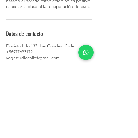
Pasado el horario establecido no es posible
cancelar la clase ni la recuperación de esta.
Datos de contacto
Evaristo Lillo 133, Las Condes, Chile
+56977693172
yogastudiochile@gmail.com
CONTACTO
+56 9 7769 3172
contacto@yogastudiochile.cl
Valenzuela Castillo
1660-1650
,
Providencia
Evaristo Lillo 133, Las Condes