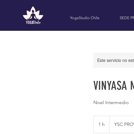
YogaStudio Chile
SEDE P
Este servicio no e
VINYASA M
Nivel Intermedio
1 h
1
YSC PRO