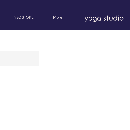
YSC STORE
More